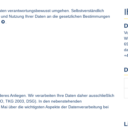
I
aten verantwortungsbewusst umgehen. Selbstverständlich
g und Nutzung Ihrer Daten an die gesetzlichen Bestimmungen
.
D
V
W
6
da
+
D
deres Anliegen. Wir verarbeiten Ihre Daten daher ausschließlich
VO, TKG 2003, DSG). In den nebenstehenden
 Mai über die wichtigsten Aspekte der Datenverarbeitung bei
L